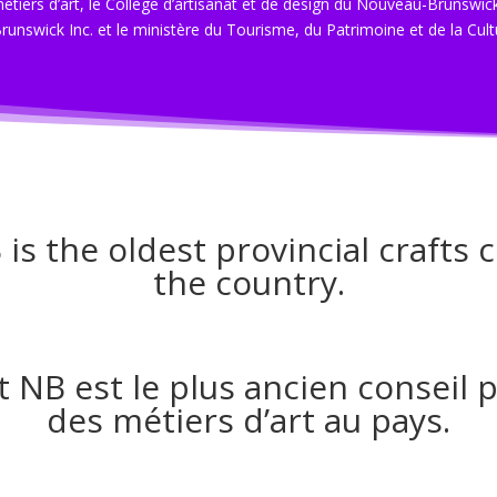
étiers d’art, le Collège d’artisanat et de design du Nouveau-Brunswic
runswick Inc. et le ministère du Tourisme, du Patrimoine et de la Cu
 is the oldest provincial crafts c
the country.
t NB est le plus ancien conseil p
des métiers d’art au pays.