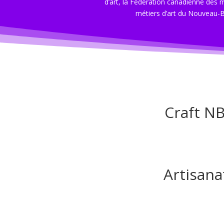
d’art, la Fédération canadienne des m
métiers d’art du Nouveau-B
Craft NB
Artisana