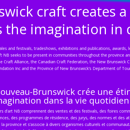
wick craft creates a 
the imagination in da
sales and festivals, tradeshows, exhibitions and publications, awards, 
t NB seeks to be present in communities throughout the province and 
 Craft Alliance, the Canadian Craft Federation, the New Brunswick Co
ndation Inc and the Province of New Brunswick’s Department of Tour
Nouveau-Brunswick crée une étinc
imagination dans la vie quotidien
iers d’art NB comprennent des ventes et des festivals, des foires comm
rences, des programmes de résidence, des jurys, des normes et des ate
a province et s’associe à divers organismes culturels et communautair