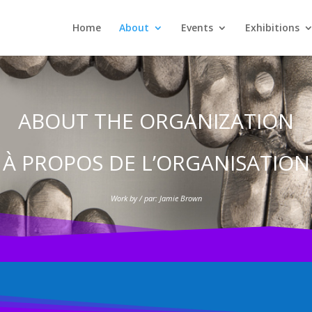
Home
About
Events
Exhibitions
ABOUT THE ORGANIZATION
À PROPOS DE L’ORGANISATION
Work by / par: Jamie Brown